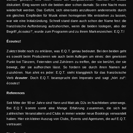
diskutiert. Einig waren sich die beiden aber schon damals: So eine Nacht muss
wiederholt werden. Das Gefühl, sich einerseits anzufeuern andererseits durch
ein gleiches Empfinden für Musik einen homogenen Mix entstehen zu lassen,
war wie eine Initialzündung. Schnell stand dann auch schon der Name fest: die
französische Aufforderung aufzuhorchen, wenn die beiden loslegen, also der
Begriff „écoutez!“, wurde zum Programm und zu ihrem Markenzeichen: E.Q.T.!
Écoutez!
Zuletzt bleibt noch zu erklären, was E.Q.T. genau bedeutet. Bei den beiden geht
es sowohl beim Produzieren wie auch beim Auflegen um eines: den gewissen
Punkt bei Tänzern, Feiernden und Zuhörern zu treffen, der sie berührt, der sie
bewegt, der sie aufhorchen lässt. So fordern sie durch ihren Namen auf
zuzuhören. Nun ahnt es jeder: E.Q.T. steht klanggleich für das französische
Verb
écouter
. Doch E.Q.T. beansprucht den Imperativ und sagt „hört zu!“:
écoutez!
References
Seit Mitte der 90-er Jahre sind Yann und Matt als DJs im Nachtleben unterwegs.
Bei E.Q.T. kommt somit eine Menge Erfahrung zusammen, die sich bei
zahlreichen Veranstaltern und Clubs in immer wieder neue Bookings verwandelt
haben. Hier ein kleiner Auszug von Clubs, Events und Agenturen, die auf E.Q.T.
vertrauen: