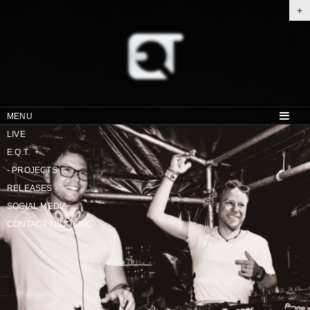
+
MENU
LIVE
E.Q.T.
+
-
PROJECTS
RELEASES
SOCIAL MEDIA
CONTACT / BOOKING