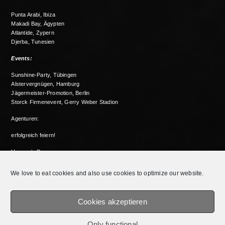
Punta Arabi, Ibiza
Makadi Bay, Ägypten
Atlantide, Zypern
Djerba, Tunesien
Events:
Sunshine-Party, Tübingen
Alstervergnügen, Hamburg
Jägermeister-Promotion, Berlin
Storck Firmenevent, Gerry Weber Stadion
Agenturen:
erfolgreich feiern!
Heaven’s Door
Hamburg events
We love to eat cookies and also use cookies to optimize our website.
Fantastic DJs
Cookies akzeptieren
Trend Factory
Only functional