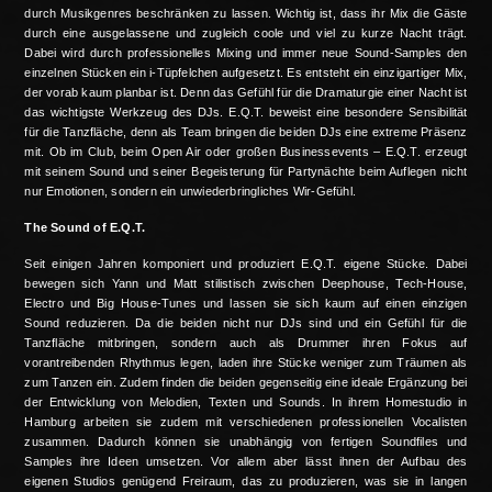
durch Musikgenres beschränken zu lassen. Wichtig ist, dass ihr Mix die Gäste
durch eine ausgelassene und zugleich coole und viel zu kurze Nacht trägt.
Dabei wird durch professionelles Mixing und immer neue Sound-Samples den
einzelnen Stücken ein i-Tüpfelchen aufgesetzt. Es entsteht ein einzigartiger Mix,
der vorab kaum planbar ist. Denn das Gefühl für die Dramaturgie einer Nacht ist
das wichtigste Werkzeug des DJs. E.Q.T. beweist eine besondere Sensibilität
für die Tanzfläche, denn als Team bringen die beiden DJs eine extreme Präsenz
mit. Ob im Club, beim Open Air oder großen Businessevents – E.Q.T. erzeugt
mit seinem Sound und seiner Begeisterung für Partynächte beim Auflegen nicht
nur Emotionen, sondern ein unwiederbringliches Wir-Gefühl.
The Sound of E.Q.T.
Seit einigen Jahren komponiert und produziert E.Q.T. eigene Stücke. Dabei
bewegen sich Yann und Matt stilistisch zwischen Deephouse, Tech-House,
Electro und Big House-Tunes und lassen sie sich kaum auf einen einzigen
Sound reduzieren. Da die beiden nicht nur DJs sind und ein Gefühl für die
Tanzfläche mitbringen, sondern auch als Drummer ihren Fokus auf
vorantreibenden Rhythmus legen, laden ihre Stücke weniger zum Träumen als
zum Tanzen ein. Zudem finden die beiden gegenseitig eine ideale Ergänzung bei
der Entwicklung von Melodien, Texten und Sounds. In ihrem Homestudio in
Hamburg arbeiten sie zudem mit verschiedenen professionellen Vocalisten
zusammen. Dadurch können sie unabhängig von fertigen Soundfiles und
Samples ihre Ideen umsetzen. Vor allem aber lässt ihnen der Aufbau des
eigenen Studios genügend Freiraum, das zu produzieren, was sie in langen