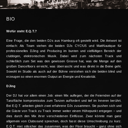
BIO
Wofür steht E.Q.T.?
Eine Frage, die den beiden DJs aus Hamburg oft gestellt wird. Die Antwort ist
einfach: Als Team stehen die beiden DJs CYC!U5 und MattNautique für
professionelles DJing und Producing im bunten und vielfältigen Bereich der
clubbigen, elektronischen Musik. Dabei wird zum nächsten Track und
schließlich zum Set was den gewissen Groove hat, was die Menge auf den
großen Dancefloors erreicht, was überrascht und was direkt in die Beine geht.
Sowohl im Studio als auch auf der Bühne verstehen sich die beiden blind und
erzeugen so einen enormen Output an Energie und Kreativität.
DJing
Der DJ hat vor allem einen Job: einen Mix auflegen, der die Feiernden auf der
Tanzfläche kompromisslos zum Tanzen auffordert und tief im Inneren berührt.
Bei E.Q.T. arbeiten gleich zwei erfahrene DJs zusammen. Sie pushen sich und
die Gäste von Track zu Track immer weiter einem Höhepunkt entgegen – und
dies durch den Mix ihrer verschiedenen Einflüsse. Zwar könnte man ganz
allgemein von Clubsound sprechen, doch fasst diese Umschreibung zu kurz.
E.Q.T. mixt stilsicher das zusammen, was der Floor braucht – ganz ohne sich