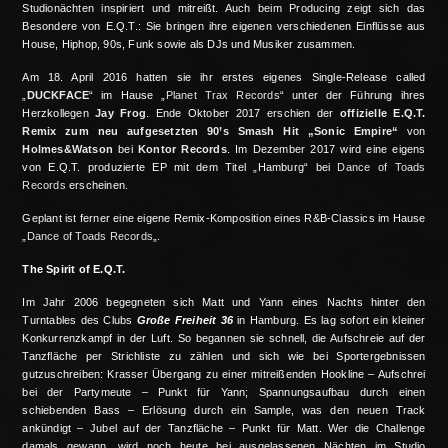
Studionächten inspiriert und mitreißt. Auch beim Producing zeigt sich das
Besondere von E.Q.T.: Sie bringen ihre eigenen verschiedenen Einflüsse aus
House, Hiphop, 90s, Funk sowie als DJs und Musiker zusammen.
Am 18. April 2016 hatten sie ihr erstes eigenes Single-Release called
„
DUCKFACE
“ im Hause „
Planet Trax Records
“ unter der Führung ihres
Herzkollegen
Jay Frog
. Ende Oktober 2017 erschien der
offizielle E.Q.T.
Remix zum neu aufgesetzten 90’s Smash Hit „Sonic Empire“
von
Holmes&Watson
bei
Kontor Records
. Im Dezember 2017 wird eine eigens
von E.Q.T. produzierte EP mit dem Titel „Hamburg“ bei
Dance of Toads
Records
erscheinen.
Geplant ist ferner eine eigene Remix-Komposition eines R&B-Classics im Hause
„
Dance of Toads Records
„.
The Spirit of E.Q.T.
Im Jahr 2006 begegneten sich Matt und Yann eines Nachts hinter den
Turntables des Clubs
Große Freiheit 36
in Hamburg. Es lag sofort ein kleiner
Konkurrenzkampf in der Luft. So begannen sie schnell, die Aufschreie auf der
Tanzfläche per Strichliste zu zählen und sich wie bei Sportergebnissen
gutzuschreiben: Krasser Übergang zu einer mitreißenden Hookline – Aufschrei
bei der Partymeute – Punkt für Yann; Spannungsaufbau durch einen
schiebenden Bass – Erlösung durch ein Sample, was den neuen Track
ankündigt – Jubel auf der Tanzfläche – Punkt für Matt. Wer die Challenge
damals gewann, wird noch heute bei ausgelassenen Nächten im Studio